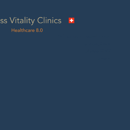
عيادات الحيوية السويسرية AG
سيستراس 5 ب
8598 بوتيغوفن
سويسرا