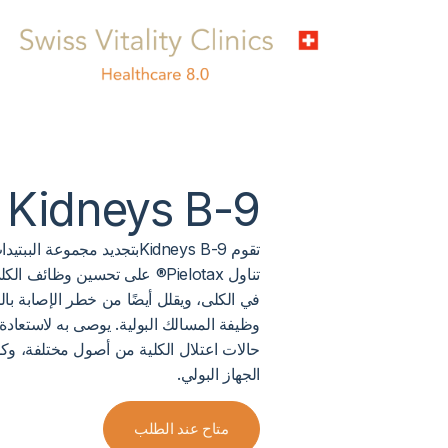
Kidneys B-9
تقوم Kidneys B-9بتجديد مجموع
تناول Pielotax® على تحسين وظائ
في الكلى، ويقلل أيضًا من خطر الإصابة ب
وظيفة المسالك البولية. يوصى به لاستعا
حالات اعتلال الكلية من أصول مختلفة، وك
الجهاز البولي.
متاح عند الطلب