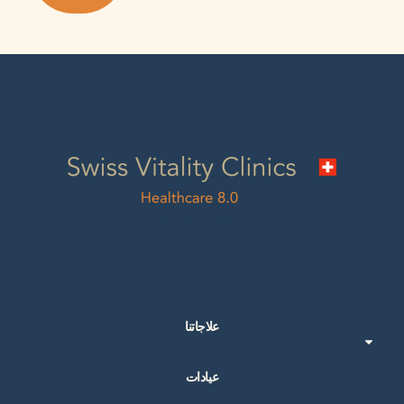
عيادات الحيوية السويسرية AG
سيستراس 5 ب
8598 بوتيغوفن
سويسرا
علاجاتنا
عيادات