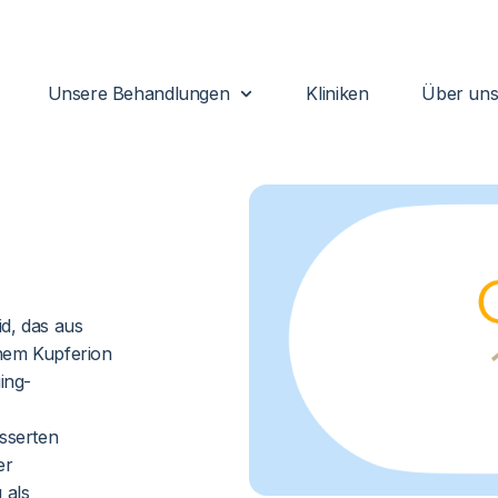
Unsere Behandlungen
Kliniken
Über un
id, das aus
inem Kupferion
ing-
sserten
er
 als