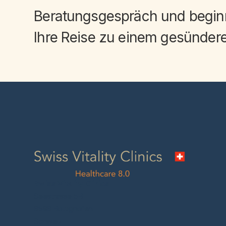
Beratungsgespräch
und begin
Ihre Reise zu einem
gesündere
Swiss Vitality Clinics
Seestrasse 5B
8598 Bottighofen
Schweiz