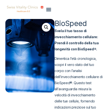
BioSpeed
Svela il tuo tasso di
invecchiamento cellulare:
Prendi il controllo della tua
longevità con BioSpeed®.
Dimentica l’età cronologica,
scopri il vero stato del tuo
corpo con l’analisi
dell’invecchiamento cellulare di
BioSpeed®. Questo test
all’avanguardia misura la
velocità di invecchiamento
delle tue cellule, fornendo
indicazioni preziose sul tuo