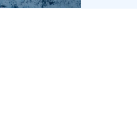
zijn er
om te helpen
. Bel ons nu voor
n
gratis consultatie
.