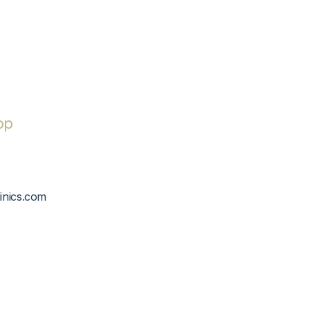
op
linics.com