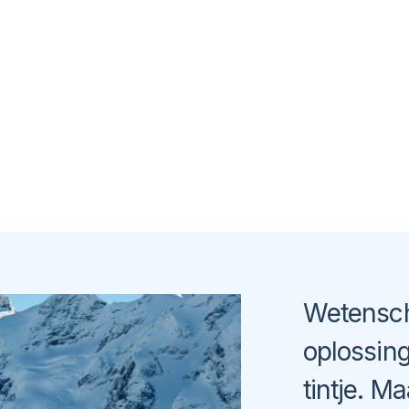
Wetensch
oplossin
tintje
. Ma