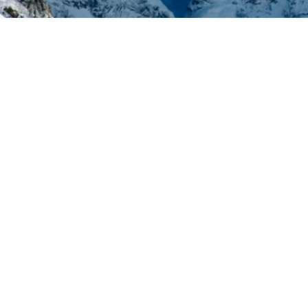
We 
ee
Naam
E-mail