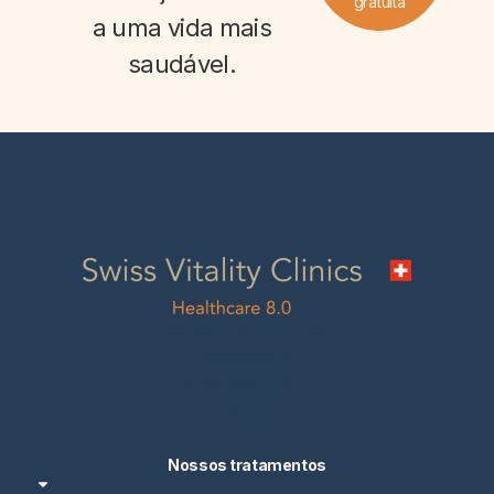
gratuita
a uma vida
mais
saudável
.
Swiss Vitality Clinics
Seestrasse 5B
8598 Bottighofen
Suíça
Nossos tratamentos