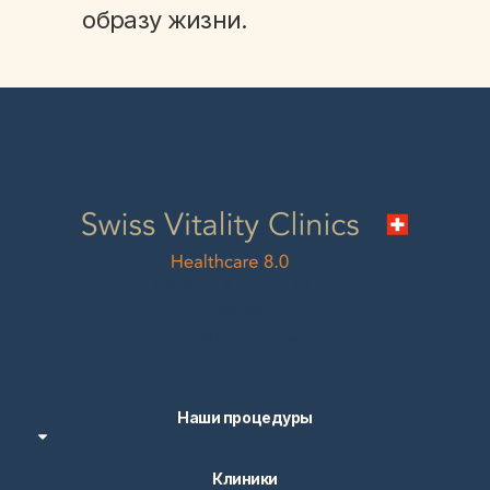
образу жизни.
Swiss Vitality Clinics AG
Seestrasse 5B
8598 Боттигхофен
Швейцария
Наши процедуры
Клиники