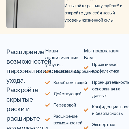
Испытайте разницу myDrip® и
откройте для себя новый
уровень жизненной силы.
Наши
Мы предлагаем
Расширение
аналитические
Вам...
возможностей
услуги...
Проактивная
персонализированного
профилактика
Персонализированный
ухода
.
Проницательность
Всеобъемлющий
Раскройте
основанная на
Действующий
данных
скрытые
Передовой
Конфиденциально
риски
и
и безопасность
Расширение
расширьте
возможностей
Экспертная
возможности