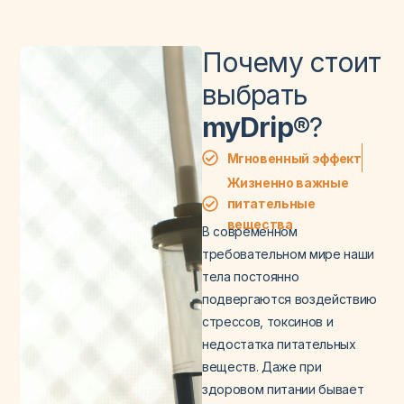
Почему стоит
выбрать
myDrip®
?
Мгновенный эффект
Жизненно важные
питательные
вещества
В современном
требовательном мире наши
тела постоянно
подвергаются воздействию
стрессов, токсинов и
недостатка питательных
веществ. Даже при
здоровом питании бывает