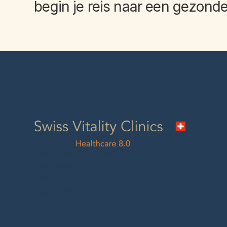
begin je reis naar een
gezonder
Zwitserse vitaliteitsklinieken AG
Seestrasse 5B
8598 Bottighofen
Zwitserland