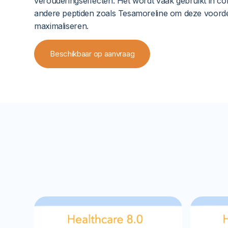
verouderingseffecten. Het wordt vaak gebruikt in co
andere peptiden zoals Tesamoreline om deze voorde
maximaliseren.
Beschikbaar op aanvraag