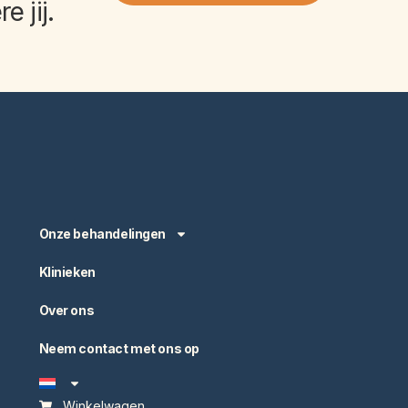
e jij
.
Onze behandelingen
Klinieken
Over ons
Neem contact met ons op
Winkelwagen