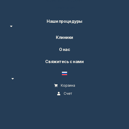
8598 Боттигхофен
Швейцария
Наши процедуры
Клиники
О нас
Свяжитесь с нами
Корзина
Счет