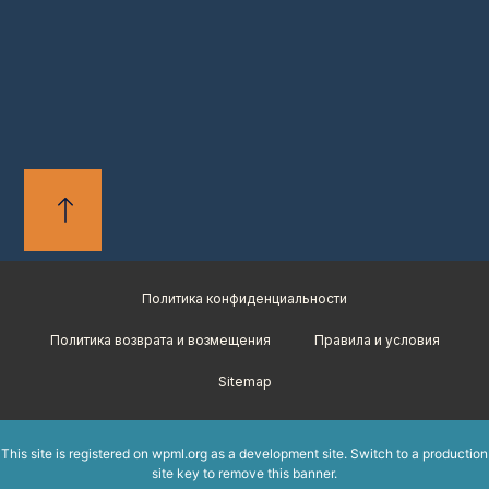
Политика конфиденциальности
Политика возврата и возмещения
Правила и условия
Sitemap
This site is registered on
wpml.org
as a development site. Switch to a production
site key to
remove this banner
.