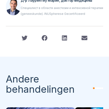
Д-р Лаурентиу Марин, доктор медицины
Специалист в области анестезии и интенсивной терапии
(geneeskunde). INUSpherese Gecertificeerd
Andere
behandelingen